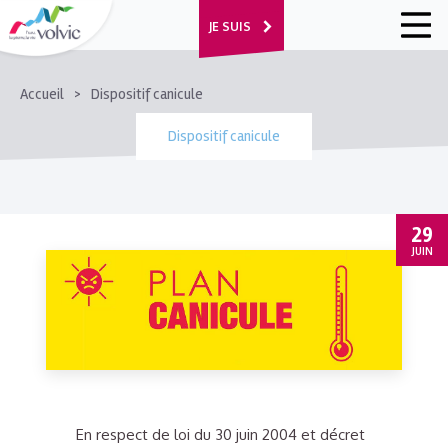
JE SUIS
FIL
Accueil
Dispositif canicule
D'ARIANE
Dispositif canicule
29
JUIN
En respect de loi du 30 juin 2004 et décret