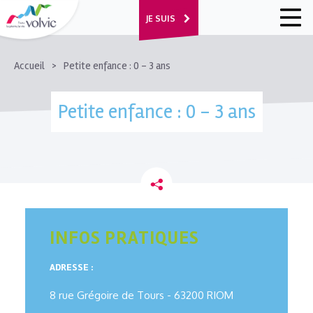
JE SUIS
FIL
Accueil
Petite enfance : 0 - 3 ans
D'ARIANE
Petite enfance : 0 - 3 ans
INFOS PRATIQUES
ADRESSE :
8 rue Grégoire de Tours - 63200 RIOM