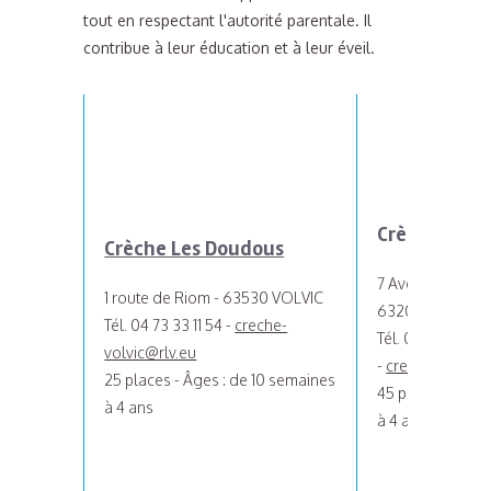
tout en respectant l'autorité parentale. Il
contribue à leur éducation et à leur éveil.
Crèche À pet
Crèche Les Doudous
7 Avenue du 19 
1 route de Riom - 63530 VOLVIC
63200 RIOM
Tél. 04 73 33 11 54 -
creche-
Tél. 04 43 28 10 
volvic@rlv.eu
-
crecheapetitsp
25 places - Âges : de 10 semaines
45 places - Âges
à 4 ans
à 4 ans