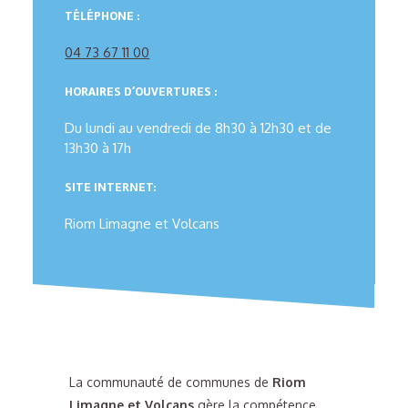
TÉLÉPHONE :
04 73 67 11 00
HORAIRES D’OUVERTURES :
Du lundi au vendredi de 8h30 à 12h30 et de
13h30 à 17h
SITE INTERNET:
Riom Limagne et Volcans
La communauté de communes de
Riom
Limagne et Volcans
gère la compétence