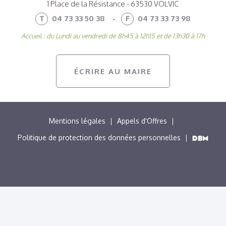
1 Place de la Résistance - 63530 VOLVIC
T
04 73 33 50 38
-
F
04 73 33 73 98
Accueil : du Lundi au vendredi de 8h45 à 12h15 et de 13h30 à 17h
ÉCRIRE AU MAIRE
MENU
Mentions légales
Appels d'Offres
PIED
Politique de protection des données personnelles
DE
PAGE