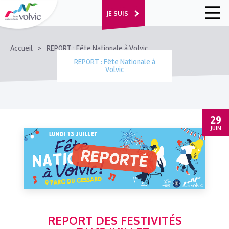
JE SUIS
FIL
Accueil
REPORT : Fête Nationale à Volvic
D'ARIANE
REPORT : Fête Nationale à
Volvic
29
JUIN
REPORT DES FESTIVITÉS