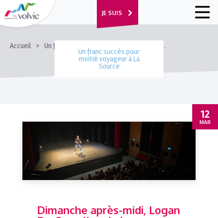
JE SUIS
FIL
Accueil
Un franc succès pour moitié voyageur à La Source
Un franc succès pour
D'ARIANE
moitié voyageur à La
Source
12
MAR
Dimanche après-midi, Logan