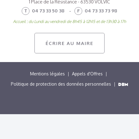
1 Place de la Résistance - 63530 VOLVIC
T
04 73 33 50 38
-
F
04 73 33 73 98
Accueil : du Lundi au vendredi de 8h45 à 12h15 et de 13h30 à 17h
ÉCRIRE AU MAIRE
MENU
Mentions légales
Appels d'Offres
PIED
Politique de protection des données personnelles
DE
PAGE