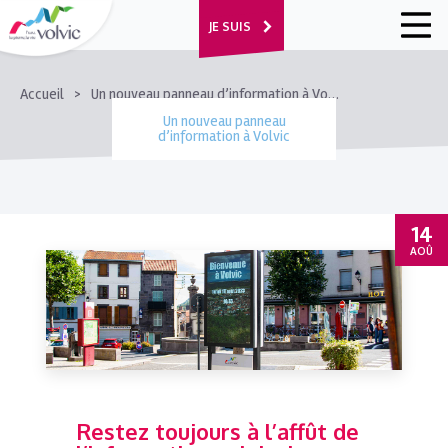
JE SUIS
FIL
Accueil
Un nouveau panneau d’information à Volvic
D'ARIANE
Un nouveau panneau
d’information à Volvic
14
AOÛ
Restez toujours à l’affût de