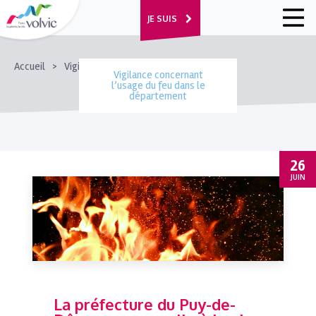
JE SUIS
FIL
Accueil
Vigilance concernant l’usage du feu dans le département
Vigilance concernant
D'ARIANE
l’usage du feu dans le
département
26
JUIN
La préfecture du Puy-de-