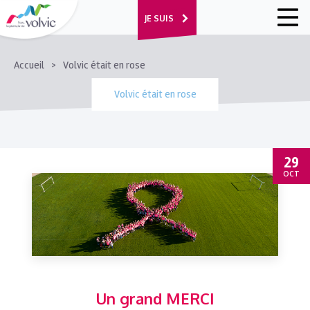
JE SUIS
FIL
Accueil
Volvic était en rose
D'ARIANE
Volvic était en rose
29
OCT
Un grand MERCI