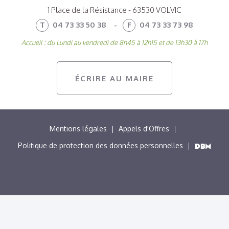
1 Place de la Résistance - 63530 VOLVIC
T
04 73 33 50 38
-
F
04 73 33 73 98
Accueil : du Lundi au vendredi de 8h45 à 12h15 et de 13h30 à 17h
ÉCRIRE AU MAIRE
MENU
Mentions légales
Appels d'Offres
PIED
Politique de protection des données personnelles
DE
PAGE