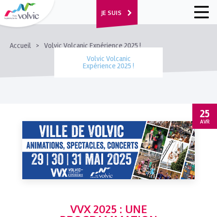
JE SUIS
FIL
Accueil
Volvic Volcanic Expérience 2025 !
D'ARIANE
Volvic Volcanic
Expérience 2025 !
25
AVR
VVX 2025 : UNE