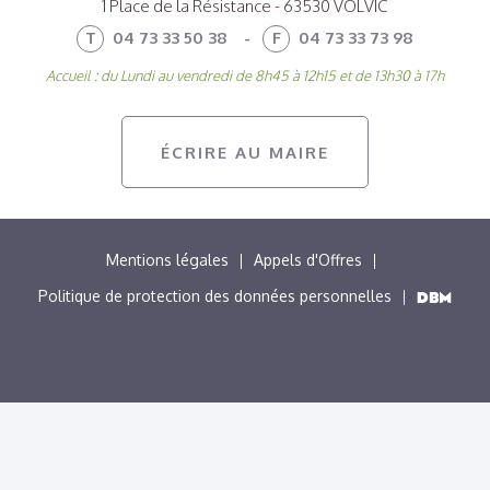
1 Place de la Résistance - 63530 VOLVIC
T
04 73 33 50 38
-
F
04 73 33 73 98
Accueil : du Lundi au vendredi de 8h45 à 12h15 et de 13h30 à 17h
ÉCRIRE AU MAIRE
MENU
Mentions légales
Appels d'Offres
PIED
Politique de protection des données personnelles
DE
PAGE