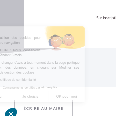
Sur inscrip
Notre site utilise des cookies pour
améliorer votre navigation
CONSERVATION : Nous conservons
votre choix pendant 6 mois.
Vous pouvez changer d'avis à tout moment dans la page politique
de protection des données, en cliquant sur Modifier ses
préférences de gestion des cookies
Consulter la politique de confidentialité
Consentements certifiés par
Non merci
Je choisis
OK pour moi
Axeptio consent
Plateforme de Gestion du Consentement : Personnalisez vos 
ÉCRIRE AU MAIRE