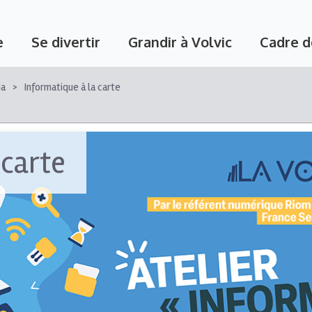
e
Se divertir
Grandir à Volvic
Cadre d
s
ue
d'Action Sociale
Riom Limagne et Volcans
Eau et assainissement
Petites villes de demain
da
Informatique à la carte
 carte