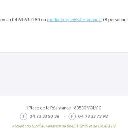
tion au 04 63 63 21 80 ou
mediatheque@ville-volvic.fr
(8 personne
1 Place de la Résistance - 63530 VOLVIC
T
04 73 33 50 38
-
F
04 73 33 73 98
Options
Accueil : du Lundi au vendredi de 8h45 à 12h15 et de 13h30 à 17h