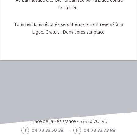
le cancer.
Tous les dons récoltés seront entièrement reversé à la
Ligue. Gratuit - Dons libres sur place
1 Place de la Résistance - 63530 VOLVIC
T
04 73 33 50 38
-
F
04 73 33 73 98