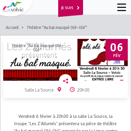
JE SUIS
FIL
Accueil
Théâtre ”Au bal masqué Olé-Olé”
D'ARIANE
06
Théâtre ”Au bal masqué Olé-
Olé”
FÉV
Salle La Source
20h30
Vendredi 6 février à 20h30 à la salle La Source, la
troupe “Les Z’Allumés” présentera sa pièce de théâtre
”Au bal masqué Olé-Olé” organisée par la Ligue contre