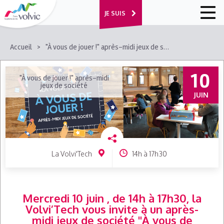
JE SUIS
FIL
Accueil
"À vous de jouer !" après-midi jeux de société
D'ARIANE
10
"À vous de jouer !" après-midi
jeux de société
JUIN
La Volvi'Tech
14h à 17h30
Mercredi 10 juin , de 14h à 17h30, la
Volvi’Tech vous invite à un après-
midi jeux de société "À vous de