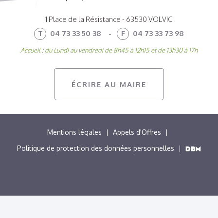
1 Place de la Résistance - 63530 VOLVIC
T
04 73 33 50 38
-
F
04 73 33 73 98
Accueil : du Lundi au vendredi de 8h45 à 12h15 et de 13h30 à 17h
ÉCRIRE AU MAIRE
MENU
Mentions légales
Appels d'Offres
PIED
Politique de protection des données personnelles
DE
PAGE