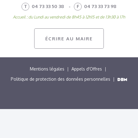
T
04 73 33 50 38
-
F
04 73 33 73 98
Accueil : du Lundi au vendredi de 8h45 à 12h15 et de 13h30 à 17h
ÉCRIRE AU MAIRE
MENU
Mentions légales
Appels d'Offres
PIED
Politique de protection des données personnelles
DE
PAGE