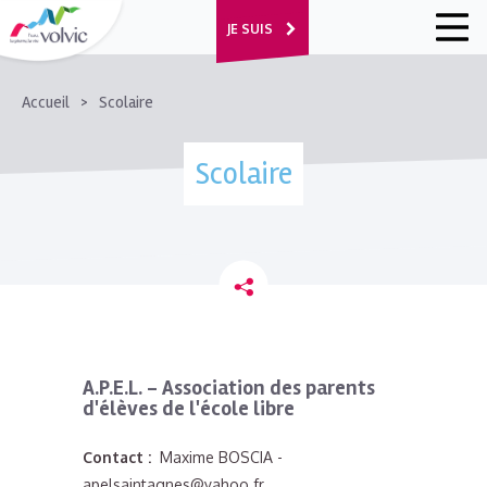
JE SUIS
FIL
Accueil
Scolaire
D'ARIANE
Scolaire
A.P.E.L. - Association des parents
d'élèves de l'école libre
Contact :
Maxime BOSCIA -
apelsaintagnes@yahoo.fr