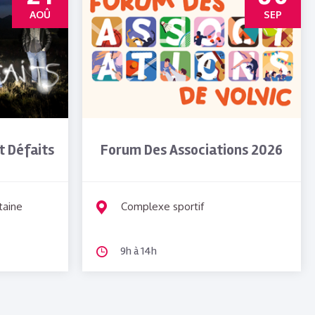
AOÛ
SEP
Et Défaits
Forum Des Associations 2026
taine
Complexe sportif
9h à 14h