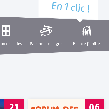
ion de salles
Paiement en ligne
Espace famille
21
06