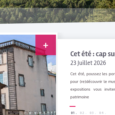
Cet été : cap s
23 Juillet 2026
Cet été, poussez les por
pour (re)découvrir le mus
expositions vous invit
patrimoine
1
2
3
4