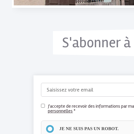
RIOM
LIMAGNE
ET
VOLCANS
Inscription
sur
S'abonner à 
place
-
à
partir
de
EMAIL
12
*
ans
RGPD
J'accepte de recevoir des informations par ma
ANIMATION
personnelles
*
*
JEUX
JE NE SUIS PAS UN ROBOT.