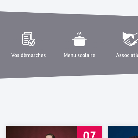
LA
VOLVI'TECH
ANIMATION
JEUX
DE
SOCIÉTÉ
PAR
VOLCA
JEUX
DE
Vos démarches
Menu scolaire
Associati
RIOM.
VENEZ
JOUER
EN
FAMILLE
!
Entrée
libre
-
à
partir
07