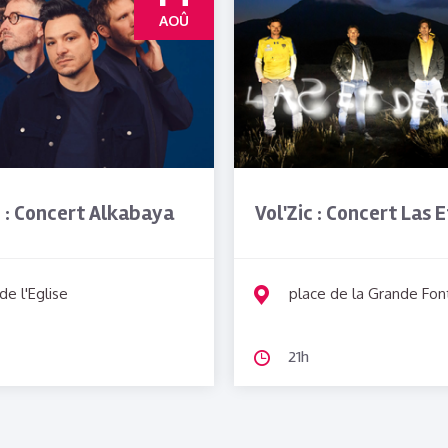
AOÛ
c : Concert Alkabaya
Vol'Zic : Concert Las 
de l'Eglise
place de la Grande Fon
21h