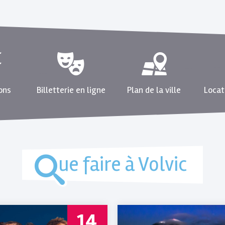
ons
Billetterie en ligne
Plan de la ville
Locat
ue faire à Volvic
14