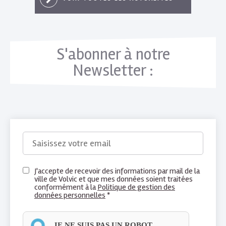
ET
D’ÉLUS
DE
LA
S'abonner à notre
VILLE
DE
Newsletter :
VOLVIC.
Accueillant
de
multiples
EMAIL
commerçants
*
et
RGPD
J'accepte de recevoir des informations par mail de la
artisans,
ville de Volvic et que mes données soient traitées
*
conformément à la
Politique de gestion des
la
données personnelles
*
boutique
vous
JE NE SUIS PAS UN ROBOT.