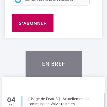
ouvre
ses
portes
tout
au
long
de
l’été.
Vous
EN BREF
y
trouverez
des
sacs,
des
04
[Usage de l’eau 💧] ℹ️ Actuellement, la
sacoches,
commune de Volvic reste en ...
Aoû