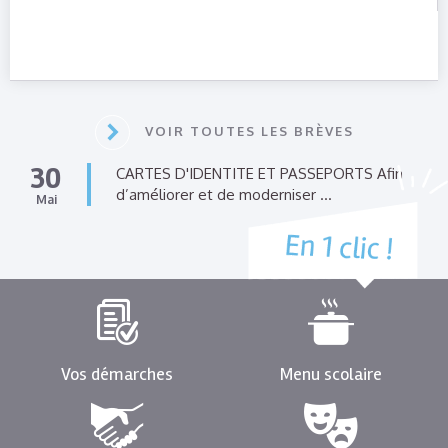
des
bijoux,
des
photographies,
VOIR TOUTES LES BRÈVES
des
dessins,
30
CARTES D'IDENTITE ET PASSEPORTS Afin
d’améliorer et de moderniser ...
des
Mai
peintures,
du
mobilier
et
diverses
Vos démarches
Menu scolaire
petites
douceurs.
EN