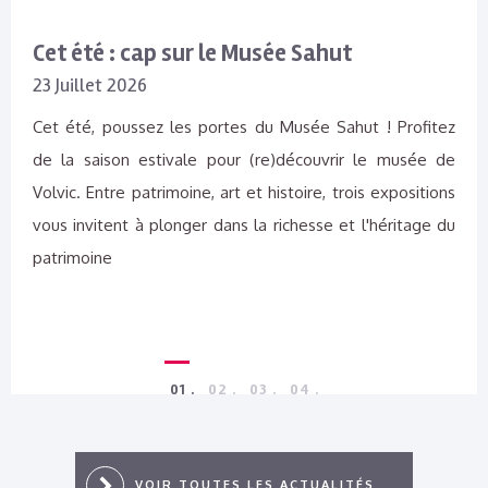
plus
LA
sur
Inauguration
Cet été : cap sur le Musée Sahut
BOUTIQUE
officielle
ÉPHÉMÈRE
de
23 Juillet 2026
la
“LE
boutique
23”,
Cet été, poussez les portes du Musée Sahut ! Profitez
éphémère
SITUÉE
“Le
de la saison estivale pour (re)découvrir le musée de
23”
AU
Volvic. Entre patrimoine, art et histoire, trois expositions
23
PLACE
vous invitent à plonger dans la richesse et l'héritage du
DE
patrimoine
L’ÉGLISE,
A
ÉTÉ
INAUGURÉE
CE
JEUDI
1
2
3
4
EN
PRÉSENCE
DU
MAIRE
VOIR TOUTES LES ACTUALITÉS