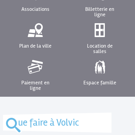
CAS
Associations
Billetterie en
D’ABSENCE,
N’HÉSITEZ
ligne
PAS
À
LES
CONTACTER,
TOUTES
LEURS
Plan de la ville
Location de
COORDONNÉES
salles
SONT
DISPONIBLES
À
L’ENTRÉE
DE
LA
BOUTIQUE.
Paiement en
Espace famille
ligne
RETOUR
EN
IMAGES
ue faire à Volvic
13